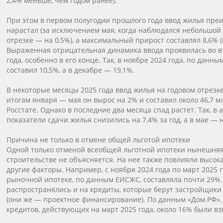
2,4% меньше, чем годом ранее).
При этом в первом полугодии прошлого года ввод жилья пр
нарастал (за исключением мая, когда наблюдался небольшой 
отрезке — на 0,5%), а максимальный прирост составлял 8,6% (
Выраженная отрицательная динамика ввода проявилась во в
года, особенно в его конце. Так, в ноябре 2024 года, по данны
составил 10,5%, а в декабре — 19,1%.
В некоторые месяцы 2025 года ввод жилья на годовом отрезке
итогам января — мая он вырос на 2% и составил около 46,7 мл
Росстате. Однако в последние два месяца спад растет. Так, в 
показатели сдачи жилья снизились на 7,4% за год, а в мае — н
Причина не только в отмене общей льготой ипотеки
Одной только отменой всеобщей льготной ипотеки нынешня
строительстве не объясняется. На нее также повлияли высок
другие факторы. Например, с ноября 2024 года по март 2025 г
рыночной ипотеке, по данным ЕИСЖС, составляла почти 29%.
распространялись и на кредиты, которые берут застройщики
(они же — проектное финансирование). По данным «Дом.РФ», 
кредитов, действующих на март 2025 года, около 16% были вз