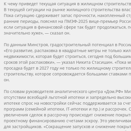
К чему приведет текущая ситуация в жилищном строительст
В текущей ситуации на рынке жилищного строительства влас
Пока ситуацию сдерживает запас прочности, накопленный ст
ранние периоды, пояснял на ПМЭФ-2025 вице-премьер Росси
если ситуация в финансовой сфере так будет продолжаться, п
значительно хуже», — сказал он.
По данным Минстроя, градостроительный потенциал в России 
«Его развитие, распаковка в квадратные метры не только жил
недвижимости, которая будет строиться, сегодня под больши
сроков этой распаковки», — указал Никита Стасишин. «Пока 
просадка будет в 2027 году не только по жилищному строитель
строительству, которое сопровождается большими ставками 
он.
По словам руководителя аналитического центра «Дом.РФ» Ми
отсутствии всеобщей льготной ипотеки и запредельно высок
ипотеке спрос на новостройки сейчас поддерживается за сче
программ (семейной ипотеки, IТ-ипотеки и пр.) и рассрочек.
увеличения сделок в рассрочку происходит снижение покрыт
проектному финансированию счетами эскроу. Это увеличивае
для застройщиков. «Сокращение запусков и снижение покр