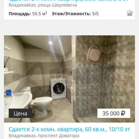
Владикавказ, улица Шмулевича
2
Площадь:
55.5 м
Этаж/Этажность:
5/5
Цена
35 000
Сдается 2-х комн. квартира, 60 кв.м., 10/10 эт
Владикавказ, проспект Доватора