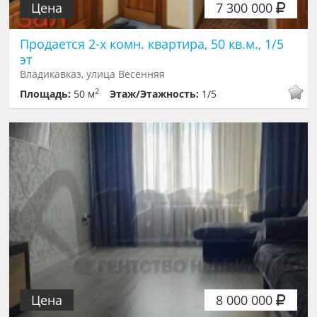
Цена
7 300 000
Продается 2-х комн. квартира, 50 кв.м., 1/5
эт
Владикавказ, улица Весенняя
2
Площадь:
50 м
Этаж/Этажность:
1/5
Цена
8 000 000