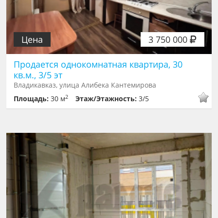
Цена
3 750 000
Продается однокомнатная квартира, 30
кв.м., 3/5 эт
Владикавказ, улица Алибека Кантемирова
2
Площадь:
30 м
Этаж/Этажность:
3/5