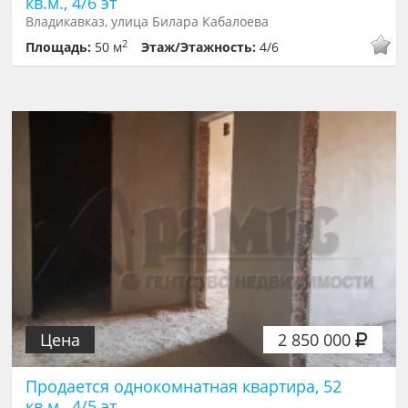
кв.м., 4/6 эт
Владикавказ, улица Билара Кабалоева
2
Площадь:
50 м
Этаж/Этажность:
4/6
Цена
2 850 000
Продается однокомнатная квартира, 52
кв.м., 4/5 эт