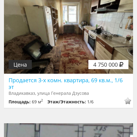
Цена
4 750 000
Продается 3-х комн. квартира, 69 кв.м., 1/6
эт
Владикавказ, улица Генерала Дзусова
2
Площадь:
69 м
Этаж/Этажность:
1/6