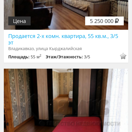
Цена
5 250 000
Продается 2-х комн. квартира, 55 кв.м., 3/5
эт
Владикавказ, улица Кырджалийская
2
Площадь:
55 м
Этаж/Этажность:
3/5