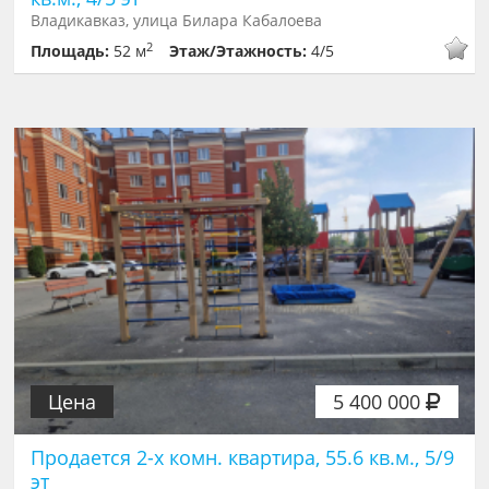
Владикавказ, улица Билара Кабалоева
2
Площадь:
52 м
Этаж/Этажность:
4/5
Цена
5 400 000
Продается 2-х комн. квартира, 55.6 кв.м., 5/9
эт