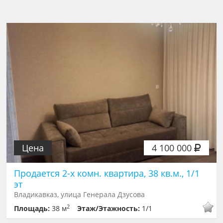
Цена
4 100 000
Продается 2-х комн. квартира, 38 кв.м., 1/1
эт
Владикавказ, улица Генерала Дзусова
2
Площадь:
38 м
Этаж/Этажность:
1/1