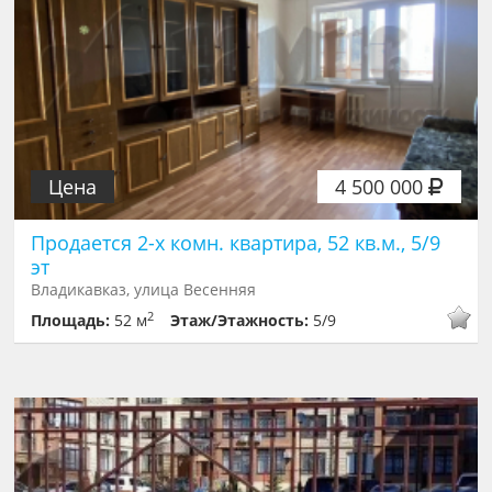
Цена
4 500 000
Продается 2-х комн. квартира, 52 кв.м., 5/9
эт
Владикавказ, улица Весенняя
2
Площадь:
52 м
Этаж/Этажность:
5/9