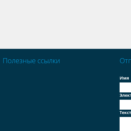
Полезные ссылки
От
Имя
Элек
Текс