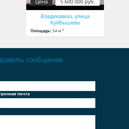
Цена
5 600 000 руб.
Владикавказ, улица
Куйбышева
2
Площадь:
54 м
править сообщение
тронная почта
т