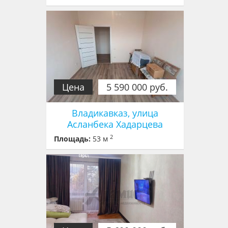
Цена
5 590 000 руб.
Владикавказ, улица
Асланбека Хадарцева
2
Площадь:
53 м