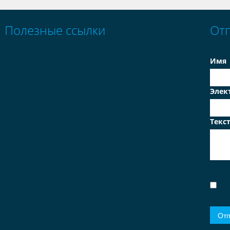
Полезные ссылки
От
Имя
Элек
Текс