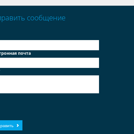
править сообщение
тронная почта
т